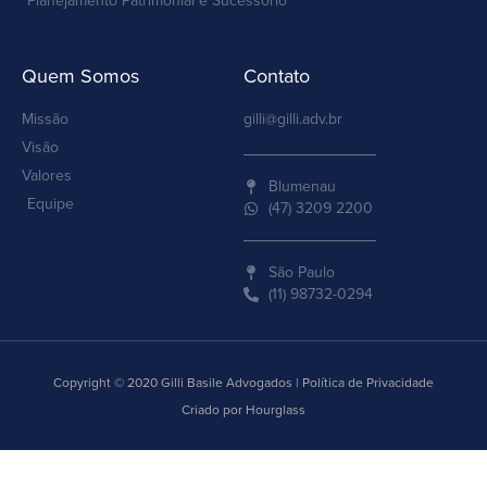
Planejamento Patrimonial e Sucessório
Quem Somos
Contato
Missão
gilli@gilli.adv.br
Visão
Valores
Blumenau
Equipe
(47) 3209 2200
São Paulo
(11) 98732-0294
Copyright © 2020 Gilli Basile Advogados | Política de Privacidade
Criado por Hourglass