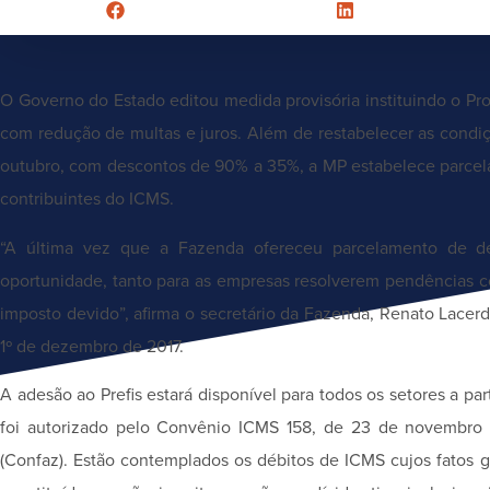
O Governo do Estado editou medida provisória instituindo o Pr
com redução de multas e juros. Além de restabelecer as condiç
outubro, com descontos de 90% a 35%, a MP estabelece parcel
contribuintes do ICMS.
“A última vez que a Fazenda ofereceu parcelamento de dé
oportunidade, tanto para as empresas resolverem pendências c
imposto devido”, afirma o secretário da Fazenda, Renato Lacerd
1º de dezembro de 2017.
A adesão ao Prefis estará disponível para todos os setores a part
foi autorizado pelo Convênio ICMS 158, de 23 de novembro d
(Confaz). Estão contemplados os débitos de ICMS cujos fatos 