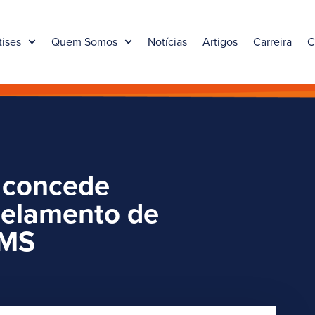
tises
Quem Somos
Notícias
Artigos
Carreira
C
 concede
celamento de
CMS