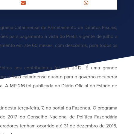
ograma Catarinense de Parcelamento de Débitos Fiscais,
ões para pagamento à vista do Prefis vigente de julho a
amento em até 60 meses, com descontos, para todos os
bitos aos contribuintes foi em 2012. É uma grande
om o fisco catarinense quanto para o governo recuperar
a. A MP 216 foi publicada no Diário Oficial do Estado de
ir desta terça-feira, 7, no portal da Fazenda. O programa
e 2017, do Conselho Nacional de Política Fazendária
geradores tenham ocorrido até 31 de dezembro de 2016,