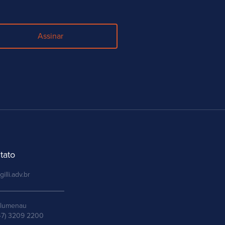
Assinar
tato
gilli.adv.br
lumenau
47) 3209 2200