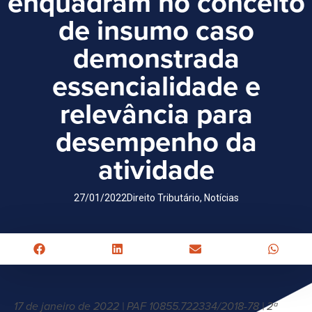
enquadram no conceito
de insumo caso
demonstrada
essencialidade e
relevância para
desempenho da
atividade
27/01/2022
Direito Tributário
,
Notícias
17 de janeiro de 2022 | PAF 10855.722334/2018-78 | 2ª