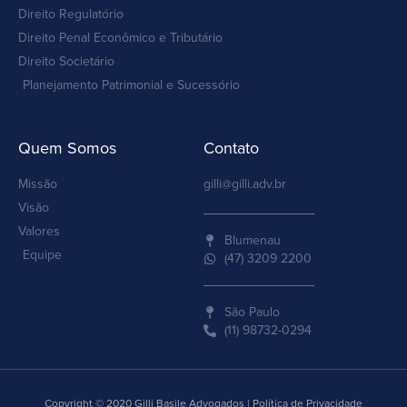
Direito Regulatório
Direito Penal Econômico e Tributário
Direito Societário
Planejamento Patrimonial e Sucessório
Quem Somos
Contato
Missão
gilli@gilli.adv.br
Visão
Valores
Blumenau
Equipe
(47) 3209 2200
São Paulo
(11) 98732-0294
Copyright © 2020 Gilli Basile Advogados | Política de Privacidade