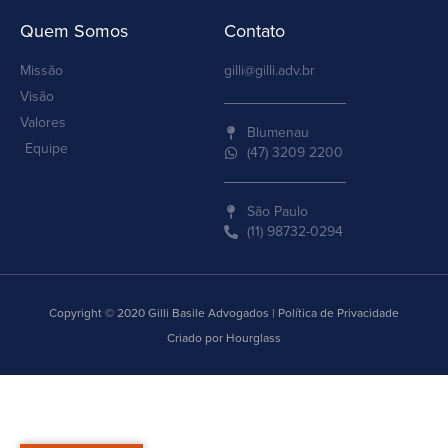
Quem Somos
Contato
Missão
gilli@gilli.adv.br
Visão
Valores
Blumenau
Equipe
(47) 3209 2200
São Paulo
(11) 98732-0294
Copyright © 2020 Gilli Basile Advogados | Política de Privacidade
Criado por Hourglass