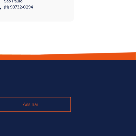
São Paulo
(11) 98732-0294
Assinar