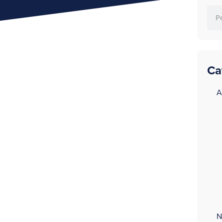
Ca
a
A
N