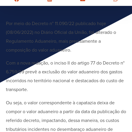
Por meio do Decreto n° 11.090/22 publicado hoje
(08/06/2022) no Diário Oficial da União, foi alterado o
Regulamento Aduaneiro, mais precisamente a
composição do valor aduaneiro.
Com a nova redação, o inciso II do artigo 77 do Decreto n°
6.759/09 prevê a exclusão do valor aduaneiro dos gastos
incorridos no território nacional e destacados do custo de
transporte.
Ou seja, o valor correspondente à capatazia deixa de
compor o valor aduaneiro a partir da data da publicação do
referido decreto, impactando, dessa maneira, os custos
tributários incidentes no desembaraço aduaneiro de