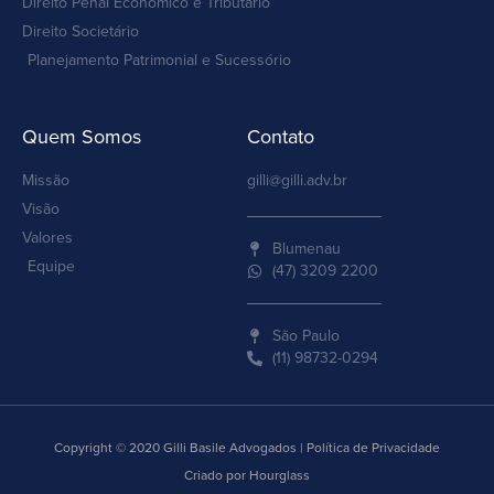
Direito Penal Econômico e Tributário
Direito Societário
Planejamento Patrimonial e Sucessório
Quem Somos
Contato
Missão
gilli@gilli.adv.br
Visão
Valores
Blumenau
Equipe
(47) 3209 2200
São Paulo
(11) 98732-0294
Copyright © 2020 Gilli Basile Advogados | Política de Privacidade
Criado por Hourglass