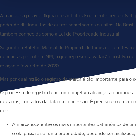
A marca é a palavra, figura ou símbolo visualmente perceptível 
poder de distingui-los de outros semelhantes ou afins. No Brasil,
também conhecida como a Lei de Propriedade Industrial.
Segundo o Boletim Mensal de Propriedade Industrial, em feverei
de marcas perante o INPI, o que representa variação positiva de
relação a fevereiro de 2020.
Mas por qual razão o registro da marca é tão importante para o 
O processo de registro tem como objetivo alcançar ao proprietári
dez anos, contados da data da concessão. É preciso enxergar 
que:
A marca está entre os mais importantes patrimônios de um
e ela passa a ser uma propriedade, podendo ser avalizada