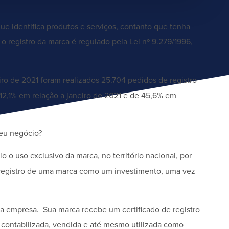
que identifica produtos e serviços, contanto que tenha
 o registro da marca é regulado pela Lei nº 9.279/1996,
ro de 2021 foram realizados 25.704 pedidos de registro
 12,1% em relação a janeiro de 2021 e de 45,6% em
seu negócio?
o o uso exclusivo da marca, no território nacional, por
o registro de uma marca como um investimento, uma vez
a empresa. Sua marca recebe um certificado de registro
, contabilizada, vendida e até mesmo utilizada como