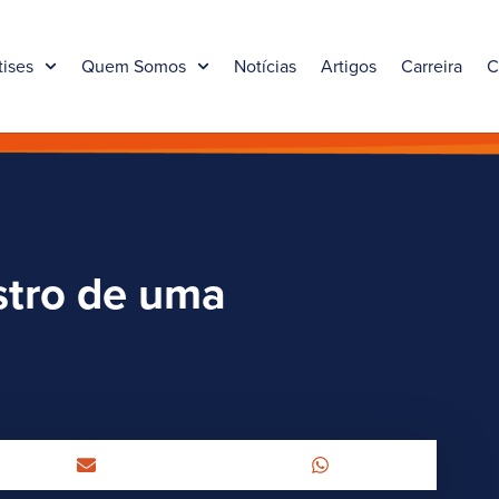
tises
Quem Somos
Notícias
Artigos
Carreira
C
stro de uma