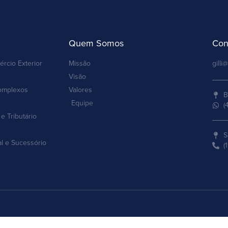
Quem Somos
Con
ércio Exterior
Missão
gilli@
Visão
omplexos
Valores
B
Equipe
(
e Tributário
S
al e Sucessório
(