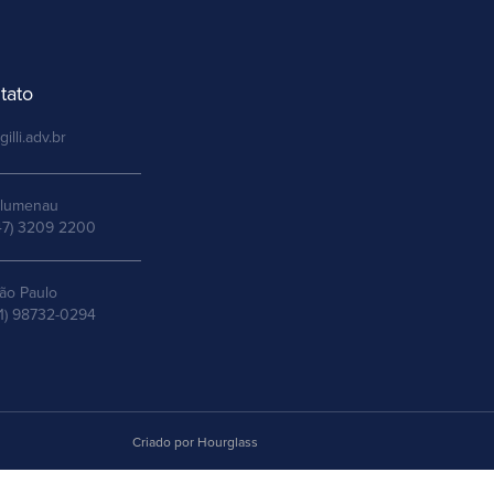
tato
gilli.adv.br
lumenau
47) 3209 2200
ão Paulo
11) 98732-0294
Criado por Hourglass