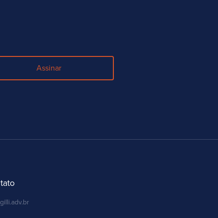
Assinar
tato
gilli.adv.br