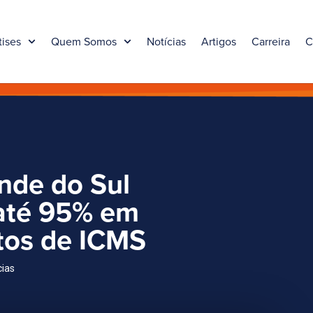
tises
Quem Somos
Notícias
Artigos
Carreira
C
nde do Sul
até 95% em
itos de ICMS
cias