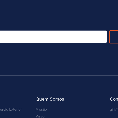
Quem Somos
Con
ércio Exterior
Missão
gilli@
Visão