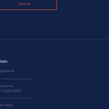
Assinar
tato
gilli.adv.br
lumenau
47) 3209 2200
ão Paulo