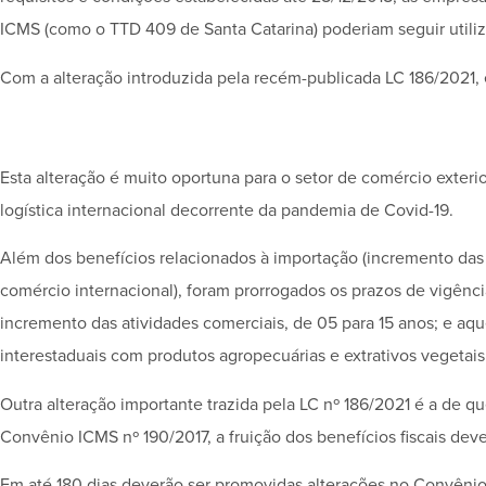
ICMS (como o TTD 409 de Santa Catarina) poderiam seguir utiliza
Com a alteração introduzida pela recém-publicada LC 186/2021, 
Esta alteração é muito oportuna para o setor de comércio exteri
logística internacional decorrente da pandemia de Covid-19.
Além dos benefícios relacionados à importação (incremento das a
comércio internacional), foram prorrogados os prazos de vigênci
incremento das atividades comerciais, de 05 para 15 anos; e aq
interestaduais com produtos agropecuárias e extrativos vegetai
Outra alteração importante trazida pela LC nº 186/2021 é a de qu
Convênio ICMS nº 190/2017, a fruição dos benefícios fiscais dev
Em até 180 dias deverão ser promovidas alterações no Convênio