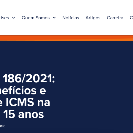
tises
Quem Somos
Notícias
Artigos
Carreira
C
 186/2021:
efícios e
de ICMS na
 15 anos
ário