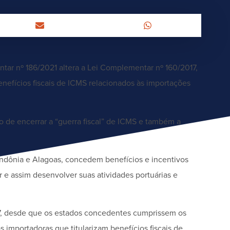
ntar nº 186/2021 altera a Lei Complementar nº 160/2017,
benefícios fiscais de ICMS relacionados às importações
 de encerrar a “guerra fiscal” de ICMS e também a
Rondônia e Alagoas, concedem benefícios e incentivos
or e assim desenvolver suas atividades portuárias e
7, desde que os estados concedentes cumprissem os
 importadoras que titularizam benefícios fiscais de