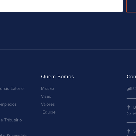
Quem Somos
Con
ércio Exterior
Missão
gilli@
Visão
omplexos
Valores
B
Equipe
(
e Tributário
S
al e Sucessório