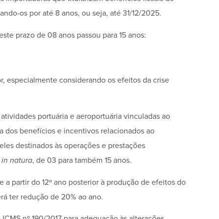
ndo-os por até 8 anos, ou seja, até 31/12/2025.
este prazo de 08 anos passou para 15 anos:
or, especialmente considerando os efeitos da crise
tividades portuária e aeroportuária vinculadas ao
a dos benefícios e incentivos relacionados ao
ueles destinados às operações e prestações
s
in natura
, de 03 para também 15 anos.
e a partir do 12º ano posterior à produção de efeitos do
erá ter redução de 20% ao ano.
 ICMS nº 190/2017 para adequação às alterações