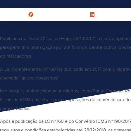
Publicada no Diário Oficial de Hoje, 28/10/2021, a Lei Compleme
para permitir a prorrogação por até 15 anos, dentre outros, dos 
de mercadorias.
A Lei Complementar nº 160 foi publicada em 2017 com o objetivo
chamada “guerra dos portos”.
Isto porque, muitos estados brasileiros, como Santa Catarina, 
fiscais de ICMS para atrair para si operações de comércio exteri
aeroportuárias.
Após a publicação da LC nº 160 e do Convênio ICMS nº 190/201
requisitos e condições estabelecidas até 28/12/2018, as empresas