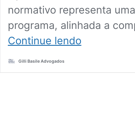
normativo representa uma 
programa, alinhada a com
Reestruturação
Continue lendo
do
Programa
OEA:
Gilli Basile Advogados
Nova
Instrução
Normativa
RFB
nº
2.318/2026